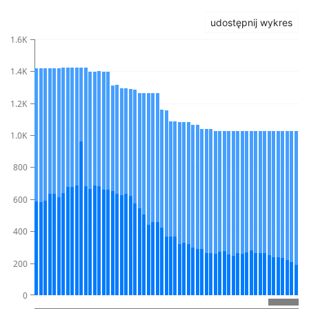
udostępnij wykres
1.6K
1.4K
1.2K
1.0K
800
600
400
200
0