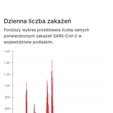
Dzienna liczba zakażeń
Poniższy wykres przedstawia liczbę samych
potwierdzonych zakażeń SARS-CoV-2 w
województwie podlaskim.
1.6K
1.4K
1.2K
1.0K
800
600