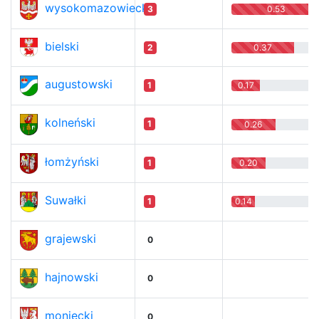
wysokomazowiecki
3
0.53
bielski
2
0.37
augustowski
1
0.17
kolneński
1
0.26
łomżyński
1
0.20
Suwałki
1
0.14
grajewski
0
hajnowski
0
moniecki
0