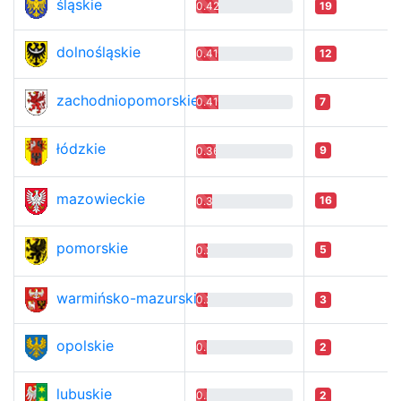
śląskie
0.42
19
dolnośląskie
0.41
12
zachodniopomorskie
0.41
7
łódzkie
9
0.36
mazowieckie
16
0.3
pomorskie
5
0.21
warmińsko-mazurskie
0.21
3
opolskie
0.2
2
lubuskie
0.2
2