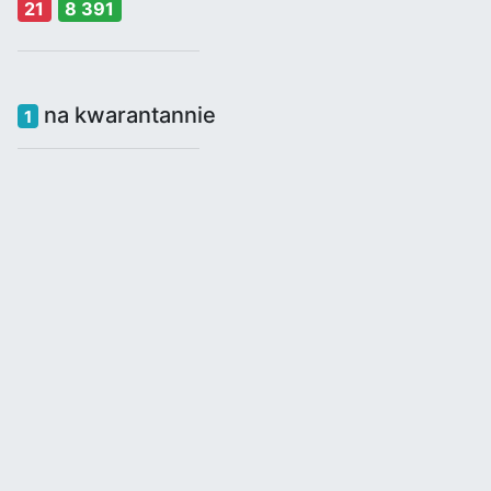
21
8 391
na kwarantannie
1