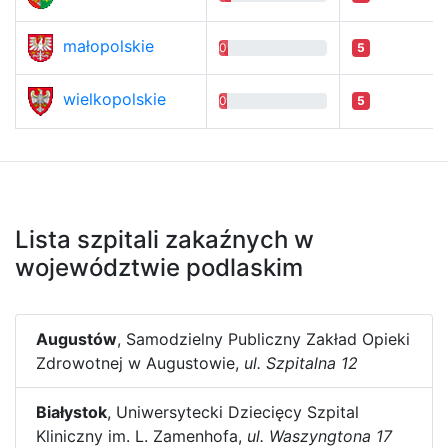
małopolskie
0.15
5
wielkopolskie
0.14
5
Lista szpitali zakaźnych w
województwie podlaskim
Augustów
, Samodzielny Publiczny Zakład Opieki
Zdrowotnej w Augustowie,
ul. Szpitalna 12
Białystok
, Uniwersytecki Dziecięcy Szpital
Kliniczny im. L. Zamenhofa,
ul. Waszyngtona 17