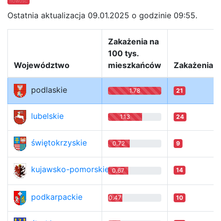
nowość
Ostatnia aktualizacja 09.01.2025 o godzinie 09:55.
Zakażenia na
100 tys.
Województwo
mieszkańców
Zakażenia
podlaskie
1.78
21
lubelskie
1.13
24
świętokrzyskie
0.72
9
kujawsko-pomorskie
14
0.67
podkarpackie
0.47
10