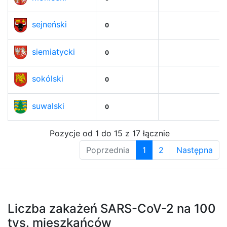
sejneński
0
siemiatycki
0
sokólski
0
suwalski
0
Pozycje od 1 do 15 z 17 łącznie
Poprzednia
1
2
Następna
Liczba zakażeń SARS-CoV-2 na 100
tys. mieszkańców