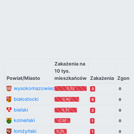
Zakażenia na
10 tys.
Powiat/Miasto
mieszkańców
Zakażenia
Zgony
wysokomazowiecki
0.53
3
0
białostocki
0.40
6
0
bielski
0.37
2
0
kolneński
0.26
1
0
łomżyński
0.20
1
0