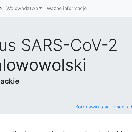
e
Województwa
Ważne informacje
rus SARS-CoV-2
alowowolski
ackie
Koronawirus w Polsce