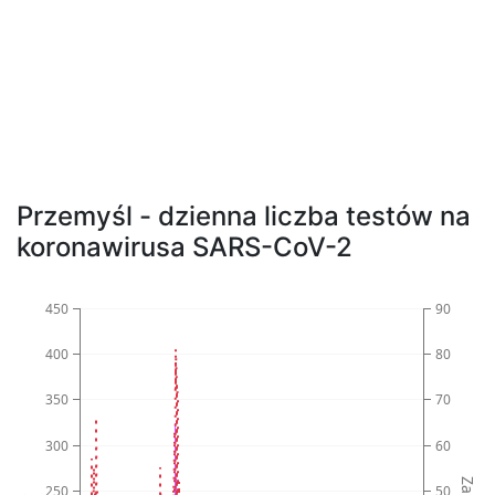
Przemyśl - dzienna liczba testów na
koronawirusa SARS-CoV-2
450
90
400
80
350
70
300
60
250
50