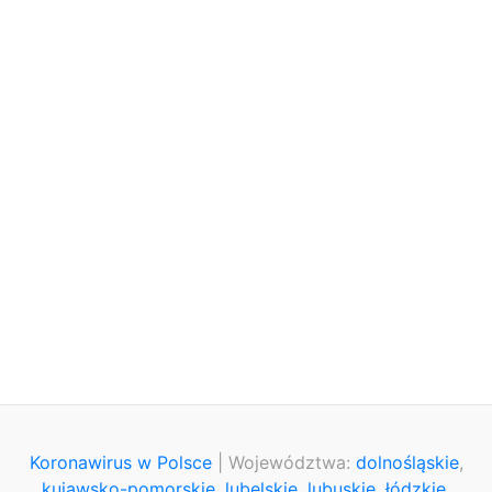
Koronawirus w Polsce
| Województwa:
dolnośląskie
,
kujawsko-pomorskie
,
lubelskie
,
lubuskie
,
łódzkie
,