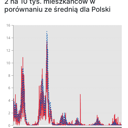
2 na 10 tys. mieszkańców w
porównaniu ze średnią dla Polski
16
14
12
10
8
6
4
2
0