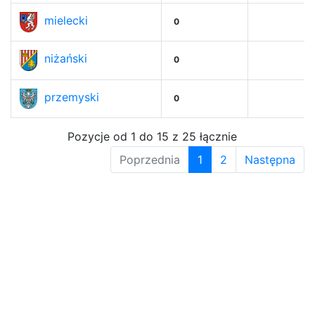
mielecki
0
niżański
0
przemyski
0
Pozycje od 1 do 15 z 25 łącznie
Poprzednia
1
2
Następna