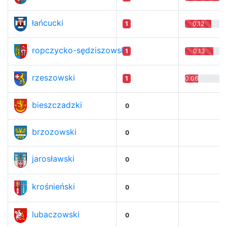
łańcucki
1
0.12
ropczycko-sędziszowski
1
0.13
rzeszowski
1
0.06
bieszczadzki
0
brzozowski
0
jarosławski
0
krośnieński
0
lubaczowski
0