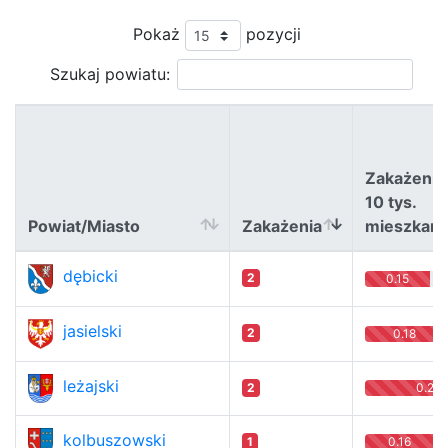
Pokaż
pozycji
Szukaj powiatu:
Zakażenia
10 tys.
Powiat/Miasto
Zakażenia
mieszkań
Powiat/Miasto
Zakażenia
Zakażenia
dębicki
2
0.15
10 tys.
mieszkań
jasielski
2
0.18
leżajski
2
0.29
kolbuszowski
1
0.16