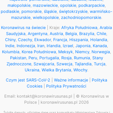
małopolskie
,
mazowieckie
,
opolskie
,
podkarpackie
,
podlaskie
,
pomorskie
,
śląskie
,
świętokrzyskie
,
warmińsko-
mazurskie
,
wielkopolskie
,
zachodniopomorskie
.
Koronawirus na świecie
| Kraje:
Afryka Południowa
,
Arabia
Saudyjska
,
Argentyna
,
Austria
,
Belgia
,
Brazylia
,
Chile
,
Chiny
,
Czechy
,
Ekwador
,
Francja
,
Hiszpania
,
Holandia
,
Indie
,
Indonezja
,
Iran
,
Irlandia
,
Izrael
,
Japonia
,
Kanada
,
Kolumbia
,
Korea Południowa
,
Meksyk
,
Niemcy
,
Norwegia
,
Pakistan
,
Peru
,
Portugalia
,
Rosja
,
Rumunia
,
Stany
Zjednoczone
,
Szwajcaria
,
Szwecja
,
Tajlandia
,
Turcja
,
Ukraina
,
Wielka Brytania
,
Włochy
.
Czym jest SARS-CoV-2
|
Ważne informacje
|
Polityka
Cookies
|
Polityka Prywatności
Email: kontakt@koronawirusunas.pl | © Koronawirus w
Polsce | koronawirusunas.pl 2026
Źródła danych: oficjalne dane oraz komunikaty Ministerstwa Zdrowia i