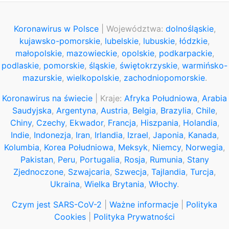
Koronawirus w Polsce
| Województwa:
dolnośląskie
,
kujawsko-pomorskie
,
lubelskie
,
lubuskie
,
łódzkie
,
małopolskie
,
mazowieckie
,
opolskie
,
podkarpackie
,
podlaskie
,
pomorskie
,
śląskie
,
świętokrzyskie
,
warmińsko-
mazurskie
,
wielkopolskie
,
zachodniopomorskie
.
Koronawirus na świecie
| Kraje:
Afryka Południowa
,
Arabia
Saudyjska
,
Argentyna
,
Austria
,
Belgia
,
Brazylia
,
Chile
,
Chiny
,
Czechy
,
Ekwador
,
Francja
,
Hiszpania
,
Holandia
,
Indie
,
Indonezja
,
Iran
,
Irlandia
,
Izrael
,
Japonia
,
Kanada
,
Kolumbia
,
Korea Południowa
,
Meksyk
,
Niemcy
,
Norwegia
,
Pakistan
,
Peru
,
Portugalia
,
Rosja
,
Rumunia
,
Stany
Zjednoczone
,
Szwajcaria
,
Szwecja
,
Tajlandia
,
Turcja
,
Ukraina
,
Wielka Brytania
,
Włochy
.
Czym jest SARS-CoV-2
|
Ważne informacje
|
Polityka
Cookies
|
Polityka Prywatności