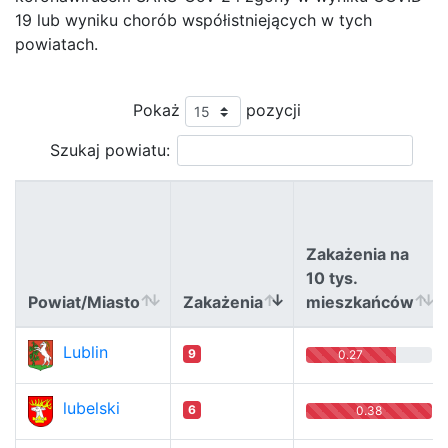
19 lub wyniku chorób współistniejących w tych
powiatach.
Pokaż
pozycji
Szukaj powiatu:
Zakażenia na
10 tys.
Powiat/Miasto
Zakażenia
mieszkańców
Powiat/Miasto
Zakażenia
Zakażenia na
Lublin
9
0.27
10 tys.
mieszkańców
lubelski
6
0.38