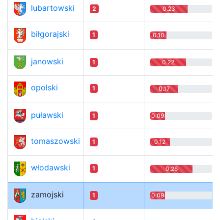
lubartowski
2
0.23
biłgorajski
1
0.10
janowski
1
0.22
opolski
1
0.17
puławski
1
0.09
tomaszowski
1
0.12
włodawski
1
0.26
zamojski
1
0.09